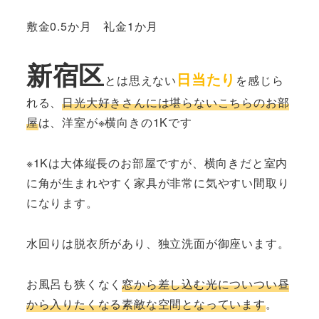
敷金0.5か月 礼金1か月
新宿区
日当たり
とは思えない
を感じら
れる、
日光大好きさんには堪らないこちらのお部
屋
は、洋室が※横向きの1Kです
※1Kは大体縦長のお部屋ですが、横向きだと室内
に角が生まれやすく家具が非常に気やすい間取り
になります。
水回りは脱衣所があり、独立洗面が御座います。
お風呂も狭くなく
窓から差し込む光についつい昼
から入りたくなる素敵な空間となっています
。